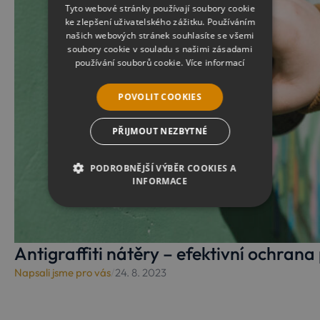
Tyto webové stránky používají soubory cookie
ke zlepšení uživatelského zážitku. Používáním
našich webových stránek souhlasíte se všemi
soubory cookie v souladu s našimi zásadami
používání souborů cookie.
Více informací
POVOLIT COOKIES
PŘIJMOUT NEZBYTNÉ
PODROBNĚJŠÍ VÝBĚR COOKIES A
INFORMACE
NEZBYTNÉ
ANALYTICKÉ
MARKETINGOVÉ
Antigraffiti nátěry – efektivní ochran
Napsali jsme pro vás
/
24. 8. 2023
FUNKČNÍ