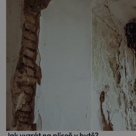
Google), aby
zjistila, zda
prohlížeč
návštěvníka
webu
podporuje
soubory
cookie.
MR
1 týden
Toto je
Microsoft
soubor
Corporation
cookie první
.c.bing.com
strany
společnosti
Microsoft
MSN, který
používáme k
měření
používání
webu pro
interní
analýzu.
Jak vyzrát na plíseň v bytě?