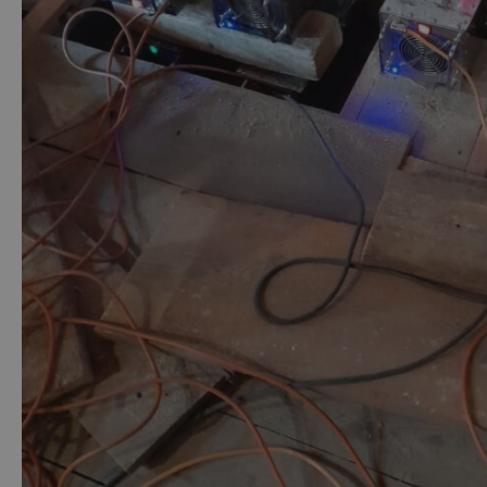
funkčnosti
umožňuje
webových
sledování
stránek.
uživatelů.
SM
.c.clarity.ms
Zavřením
Toto je
prohlížeče
soubor
cookie první
strany
společnosti
Microsoft
MSN, který
používáme k
měření
používání
webu pro
interní
analýzu.
SRM_B
1 rok
Toto je
Microsoft
cookie první
Corporation
strany
.c.bing.com
společnosti
Microsoft
MSN, které
zajišťuje
správné
fungování
této webové
stránky.
MUID
1 rok
Tento soubor
Microsoft
cookie je v
Corporation