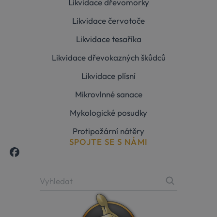
Likvidace dřevomorky
Likvidace červotoče
Likvidace tesaříka
Likvidace dřevokazných škůdců
Likvidace plísní
Mikrovlnné sanace
Mykologické posudky
Protipožární nátěry
SPOJTE SE S NÁMI