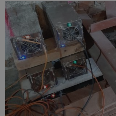
Nezbytné
Analytické
Marketingové
Funkční
Nezbytně nutné soubory cookie umožňují
základní funkce webových stránek, jako je
přihlášení uživatele a správa účtu. Webové
stránky nelze bez nezbytně nutných souborů
cookie správně používat.
Provider
/
Název
Vyprší
Popis
Doména
pum-42120
.sanako.cz
1
Cookie
hodina
sloužící k
zapamatován
vyskakovací
okna.
CookieScriptConsent
1 rok
Tento soubo
CookieScript
cookie
www.sanako.cz
používá
služba Cooki
Script.com k
zapamatován
předvoleb
souhlasu se
soubory