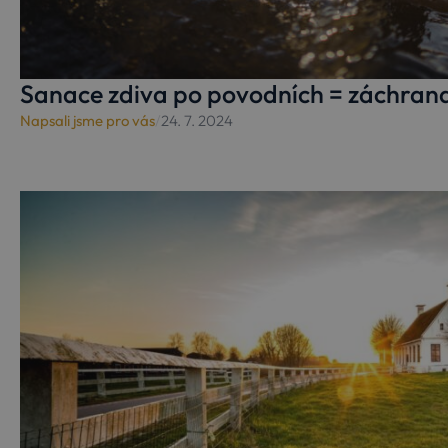
Sanace zdiva po povodních = záchra
Napsali jsme pro vás
/
24. 7. 2024