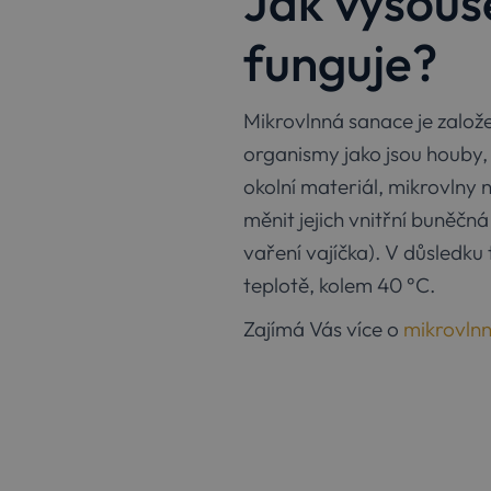
Jak vysouš
_gcl_ls
funguje?
elementor
wpEmojiSettingsSupports
_cltk
Mikrovlnná sanace je založ
szn:idnts:cch
organismy jako jsou houby,
elementor
okolní materiál, mikrovlny 
měnit jejich vnitřní buněčn
vaření vajíčka). V důsledk
Provi
Název
Provider
Domé
/
teplotě, kolem 40 °C.
Název
Doména
_clsk
Micro
.sana
_gcl_au
Zajímá Vás více o
mikrovlnn
Google LLC
.sanako.cz
_ga_8WL6CDTG78
.sana
IDE
Google LLC
.doubleclick
_ga
Goog
MUID
LLC
Microsoft
.sana
Corporatio
M
.bing.com