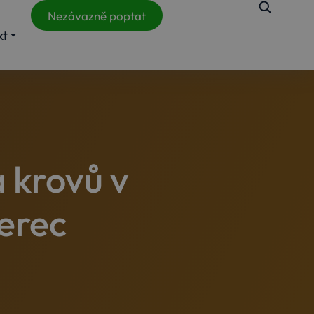
Nezávazně poptat
kt
 krovů v
erec