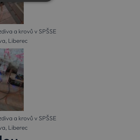
NKČNÍ
zdiva a krovů v SPŠSE
a, Liberec
účtu. Webové stránky nelze
apamatování předvoleb
ner cookie Cookie-
erá mají přístup k webové
šenost.
zdiva a krovů v SPŠSE
a, Liberec
Popis