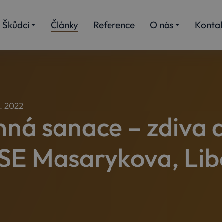
Škůdci
Články
Reference
O nás
Konta
4. 2022
nná sanace – zdiva a
SE Masarykova, Lib