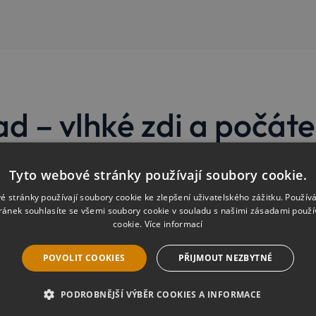
d – vlhké zdi a počáte
ce v SPŠSE Masarykova v Liberci, kde jsme zbavovali c
Tyto webové stránky používají soubory cookie.
ní a zatečení se na zdech objevily vlhké mapy a plíseň
é stránky používají soubory cookie ke zlepšení uživatelského zážitku. Použív
ejmě až po dokončení nutných stavebních úprav a odstr
ránek souhlasíte se všemi soubory cookie v souladu s našimi zásadami použí
cookie.
Více informací
POVOLIT COOKIES
PŘIJMOUT NEZBYTNÉ
PODROBNĚJŠÍ VÝBĚR COOKIES A INFORMACE