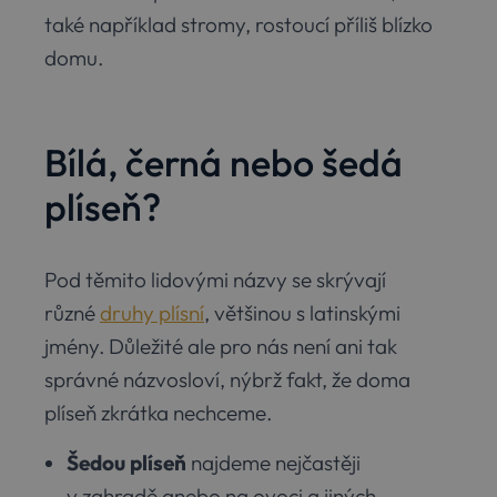
také například stromy, rostoucí příliš blízko
domu.
Bílá, černá nebo šedá
plíseň?
Pod těmito lidovými názvy se skrývají
různé
druhy plísní
, většinou s latinskými
jmény. Důležité ale pro nás není ani tak
správné názvosloví, nýbrž fakt, že doma
plíseň zkrátka nechceme.
Šedou plíseň
najdeme nejčastěji
v zahradě anebo na ovoci a jiných