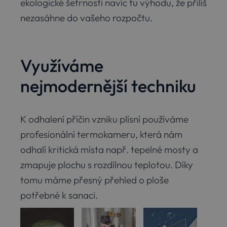
ekologické šetrnosti navíc tu výhodu, že příliš
Doména
nezasáhne do vašeho rozpočtu.
pum-42120
.sanako.cz
1
Cookie
hodina
sloužící k
zapamatován
vyskakovací
okna.
Využíváme
CookieScriptConsent
1 rok
Tento soubo
CookieScript
cookie
www.sanako.cz
používá
nejmodernější techniku
služba Cooki
Script.com k
zapamatován
předvoleb
souhlasu se
soubory
K odhalení příčin vzniku plísní používáme
cookie
návštěvníků.
profesionální termokameru, která nám
Je nutné, aby
banner cooki
odhalí kritická místa např. tepelné mosty a
Cookie-
Script.com
zmapuje plochu s rozdílnou teplotou. Díky
fungoval
Google Privacy Policy
správně.
tomu máme přesný přehled o ploše
udid
.sanako.cz
4
Tento cookie
potřebné k sanaci.
týdny
se používá k
2 dny
jedinečné
identifikaci
zařízení, kter
mají přístup 