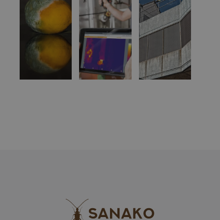
webové
stránce, aby
sledovala
používání a
zlepšila
uživatelskou
zkušenost.
Storage declaration
Storage
Název
Popis
type
_gcl_ls
Místní
úložiště
elementor
Úložiště
relace
wpEmojiSettingsSupports
Úložiště
relace
_cltk
Úložiště
relace
szn:idnts:cch
Místní
úložiště
elementor
Místní
úložiště