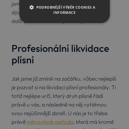
jsme pak častěji nemocní, hůře se nám
PODROBNĚJŠÍ VÝBĚR COOKIES A
dýchá, svědí nás oči a nos a vůbec máme
INFORMACE
další podobné nemilé příznaky.
NEZBYTNÉ
ANALYTICKÉ
MARKETINGOVÉ
Profesionální likvidace
FUNKČNÍ
plísní
Jak jsme již zmínili na začátku, vůbec nejlepší
Nezbytné
Analytické
Marketingové
je pozvat si na likvidaci plísní profesionály. Ti
Funkční
totiž nejlépe určí, který druh plísně řádí
Nezbytně nutné soubory cookie umožňují
základní funkce webových stránek, jako je
právě u vás, a následně na něj vytáhnou
přihlášení uživatele a správa účtu. Webové
svou nejúčinnější zbraň. U nás je to třeba
stránky nelze bez nezbytně nutných souborů
cookie správně používat.
právě
mikrovlnná metoda
, která má kromě
Provider
/
Název
Vyprší
Popis