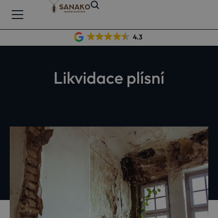
4.3
Likvidace plísní