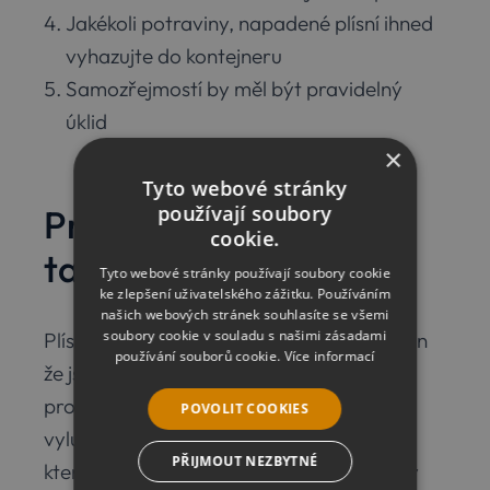
Jakékoli potraviny, napadené plísní ihned
vyhazujte do kontejneru
Samozřejmostí by měl být pravidelný
úklid
×
Tyto webové stránky
používají soubory
Proč je likvidace plísní
cookie.
tak důležitá?
Tyto webové stránky používají soubory cookie
ke zlepšení uživatelského zážitku. Používáním
našich webových stránek souhlasíte se všemi
soubory cookie v souladu s našimi zásadami
Plísně jsou totiž velký skrytý nepřítel. Nejen
používání souborů cookie.
Více informací
že jsou neestetické pro oko a v prostoru
prostě nikdy nebudou působit dobře,
POVOLIT COOKIES
vylučují ale také různé spory i další látky,
PŘIJMOUT NEZBYTNÉ
které mohou vyvolat alergické reakce. My