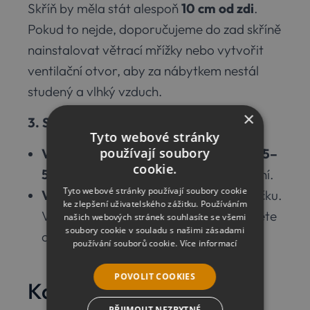
Skříň by měla stát alespoň
10 cm od zdi
.
Pokud to nejde, doporučujeme do zad skříně
nainstalovat větrací mřížky nebo vytvořit
ventilační otvor, aby za nábytkem nestál
studený a vlhký vzduch.
×
3. Správné větrání a vlhkost
Tyto webové stránky
používají soubory
Vlhkost:
Ideální je držet se v rozmezí
45–
cookie.
50 %
. Nad 60 % už riskujete návrat plísní.
Tyto webové stránky používají soubory cookie
Větrání:
V zimě zapomeňte na ventilačku.
ke zlepšení uživatelského zážitku. Používáním
Větrejte nárazově – 2–3× denně otevřete
našich webových stránek souhlasíte se všemi
soubory cookie v souladu s našimi zásadami
okna dokořán na 3–5 minut.
používání souborů cookie.
Více informací
POVOLIT COOKIES
Kdy ozón na všechno
PŘIJMOUT NEZBYTNÉ