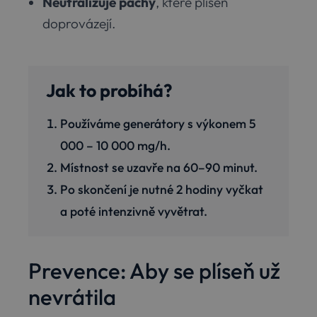
Neutralizuje pachy
, které plíseň
doprovázejí.
Jak to probíhá?
Používáme generátory s výkonem 5
000 – 10 000 mg/h.
Místnost se uzavře na 60–90 minut.
Po skončení je nutné 2 hodiny vyčkat
a poté intenzivně vyvětrat.
Prevence: Aby se plíseň už
nevrátila