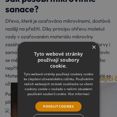
sanace?
Dřevo, které je ozařováno mikrovlnami, dostává
naději na přežití. Díky principu ohřevu molekul
vody v ozařovaném materiálu mikrovlny
zasáhnou vše nepatřičné, což jsou vajíčka, larvy i
×
samotné vylíhnuté pilořitky. Působením mikrovln
Tyto webové stránky
používají soubory
se mění vnitřní buněčná struktura nežádoucího
cookie.
nepřítele a veškeré organismy odumírají.
Tyto webové stránky používají soubory cookie
Materiál se zároveň pečlivě vysuší a pachatelé se
Související 
ke zlepšení uživatelského zážitku. Používáním
už na místo činu nevracejí.
našich webových stránek souhlasíte se všemi
soubory cookie v souladu s našimi zásadami
Potřebujete pomoci s nevítanou dřevokaznou
používání souborů cookie.
Více informací
pilořitkou? Kontaktujte nás!
POVOLIT COOKIES