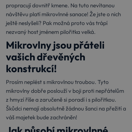
propracují dovnitř kmene. Na tuto nevítanou
návštěvu platí mikrovlnné sanace! Že jste o nich
ještě neslyšeli? Pak možná proto vás trápí
nezvaný host jménem pilořitka velká.
Mikrovlny jsou přáteli
vašich dřevěných
konstrukcí!
Prosím neplést s mikrovlnou troubou. Tyto
mikrovlny dobře poslouží v boji proti nepřátelům
z hmyzí říše a zaručeně si poradí i s pilořitkou.
Škůdci nemají absolutně žádnou šanci na přežití a
váš majetek bude zachráněn!
Jak působí mikrovlnné