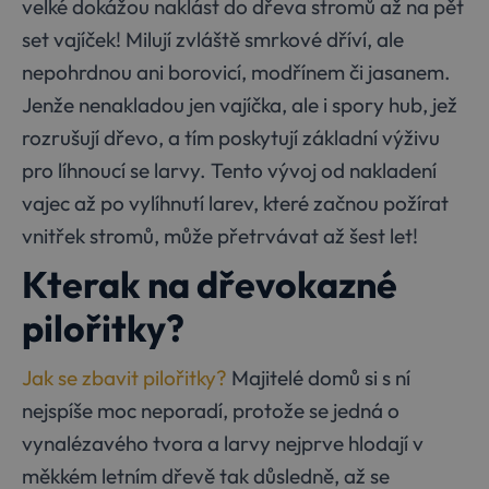
velké dokážou naklást do dřeva stromů až na pět
set vajíček! Milují zvláště smrkové dříví, ale
nepohrdnou ani borovicí, modřínem či jasanem.
Jenže nenakladou jen vajíčka, ale i spory hub, jež
rozrušují dřevo, a tím poskytují základní výživu
pro líhnoucí se larvy. Tento vývoj od nakladení
vajec až po vylíhnutí larev, které začnou požírat
vnitřek stromů, může přetrvávat až šest let!
Kterak na dřevokazné
pilořitky?
Jak se zbavit pilořitky?
Majitelé domů si s ní
nejspíše moc neporadí, protože se jedná o
vynalézavého tvora a larvy nejprve hlodají v
měkkém letním dřevě tak důsledně, až se