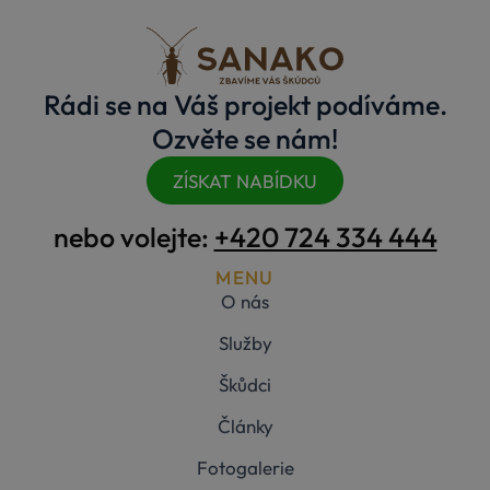
zařízení, kter
mají přístup 
webové
stránce, aby
sledovala
používání a
Rádi se na Váš projekt podíváme.
zlepšila
uživatelskou
Ozvěte se nám!
zkušenost.
Storage declaration
ZÍSKAT NABÍDKU
Storage
Název
Popis
type
nebo volejte:
+420 724 334 444
_gcl_ls
Místní
MENU
úložiště
O nás
elementor
Úložiště
relace
Služby
wpEmojiSettingsSupports
Úložiště
relace
Škůdci
_cltk
Úložiště
relace
Články
szn:idnts:cch
Místní
úložiště
Fotogalerie