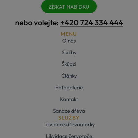
používání a
ZÍSKAT NABÍDKU
zlepšila
uživatelskou
zkušenost.
nebo volejte:
+420 724 334 444
Storage declaration
MENU
Storage
Název
Popis
O nás
type
_gcl_ls
Místní
Služby
úložiště
Škůdci
elementor
Úložiště
relace
Články
wpEmojiSettingsSupports
Úložiště
relace
Fotogalerie
_cltk
Úložiště
relace
Kontakt
szn:idnts:cch
Místní
úložiště
Sanace dřeva
SLUŽBY
elementor
Místní
úložiště
Likvidace dřevomorky
Likvidace červotoče