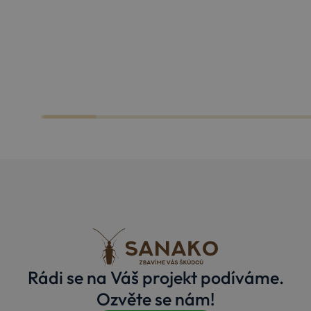
hodina
sloužící k
zapamatován
vyskakovací
okna.
CookieScriptConsent
1 rok
Tento soubo
CookieScript
cookie
www.sanako.cz
používá
služba Cooki
Script.com k
zapamatován
předvoleb
souhlasu se
soubory
cookie
návštěvníků.
Je nutné, aby
banner cooki
Cookie-
Script.com
fungoval
Google Privacy Policy
správně.
udid
.sanako.cz
4
Tento cookie
týdny
se používá k
2 dny
jedinečné
identifikaci
zařízení, kter
Rádi se na Váš projekt podíváme.
mají přístup 
webové
Ozvěte se nám!
stránce, aby
sledovala