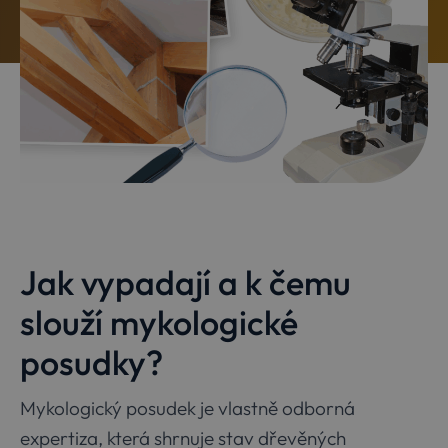
Jak vypadají a k čemu
slouží mykologické
posudky?
Mykologický posudek je vlastně odborná
expertiza, která shrnuje stav dřevěných