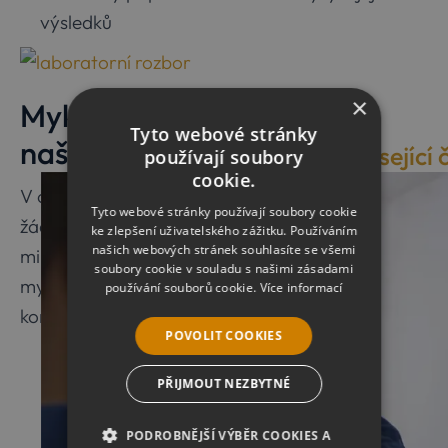
výsledků
×
Mykologické posudky od
Tyto webové stránky
našich odborníků
Související 
používají soubory
cookie.
V oboru sanace dřevěných konstrukcí nejsme
Tyto webové stránky používají soubory cookie
žádní nováčci – důkazem je i fakt, že jsme byli
ke zlepšení uživatelského zážitku. Používáním
našich webových stránek souhlasíte se všemi
mimo jiné přizváni jako odborníci pro vytvoření
soubory cookie v souladu s našimi zásadami
mykologického posudku stavu dřevěných
používání souborů cookie.
Více informací
konstrukcí
Kladrubského hřebčína
.
POVOLIT COOKIES
PŘIJMOUT NEZBYTNÉ
PODROBNĚJŠÍ VÝBĚR COOKIES A