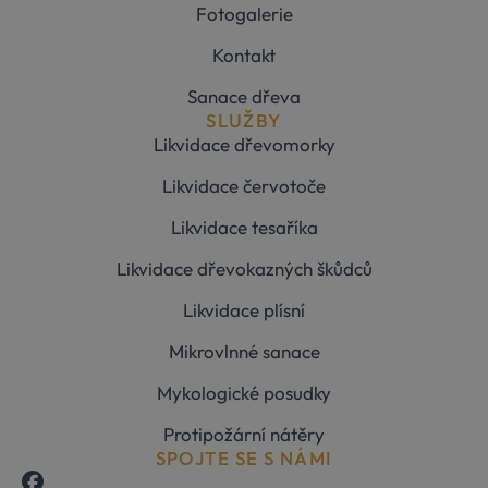
Fotogalerie
zapamatován
předvoleb
souhlasu se
Kontakt
soubory
cookie
návštěvníků.
Sanace dřeva
Je nutné, aby
SLUŽBY
banner cooki
Cookie-
Likvidace dřevomorky
Script.com
fungoval
Google Privacy Policy
Likvidace červotoče
správně.
udid
.sanako.cz
4
Tento cookie
Likvidace tesaříka
týdny
se používá k
2 dny
jedinečné
identifikaci
Likvidace dřevokazných škůdců
zařízení, kter
mají přístup 
webové
Likvidace plísní
stránce, aby
sledovala
Mikrovlnné sanace
používání a
zlepšila
uživatelskou
Mykologické posudky
zkušenost.
Protipožární nátěry
Storage declaration
SPOJTE SE S NÁMI
Storage
Název
Popis