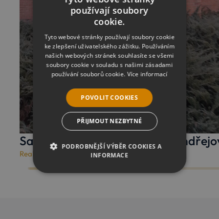
používají soubory
cookie.
Tyto webové stránky používají soubory cookie
ke zlepšení uživatelského zážitku. Používáním
našich webových stránek souhlasíte se všemi
soubory cookie v souladu s našimi zásadami
používání souborů cookie.
Více informací
POVOLIT COOKIES
PŘIJMOUT NEZBYTNÉ
Sanační práce v Hvězdárně Ondřejo
PODROBNĚJŠÍ VÝBĚR COOKIES A
Realizované zakázky
/
27. 1. 2026
INFORMACE
NEZBYTNÉ
ANALYTICKÉ
MARKETINGOVÉ