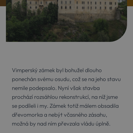
Vimperský zámek byl bohužel dlouho
ponechán svému osudu, což se na jeho stavu
nemile podepsalo. Nyní však stavba
prochází rozsáhlou rekonstrukcí, na níž jsme
se podíleli i my. Zámek totiž málem obsadila
dřevomorka a nebýt včasného zásahu,
možná by nad ním převzala vládu úplně.