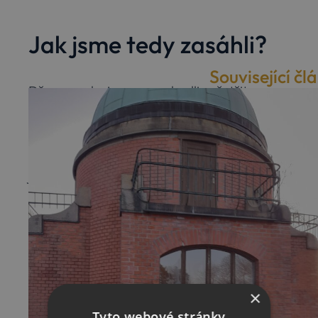
Jak jsme tedy zasáhli?
Související čl
Dřevomorku jsme se rozhodli nešetřit a
použili jsme tedy kombinovaný arzenál. Na
zděné i dřevěné konstrukce tohoto původně
gotického hradu, přestavěného na zámek,
jsme aplikovali jak chemickou, tak i
mikrovlnnou sanaci.
×
Tyto webové stránky