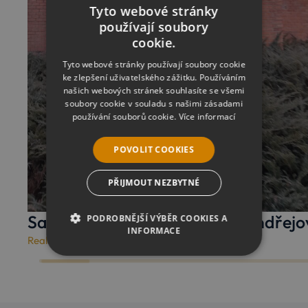
Tyto webové stránky
používají soubory
cookie.
Tyto webové stránky používají soubory cookie
ke zlepšení uživatelského zážitku. Používáním
našich webových stránek souhlasíte se všemi
soubory cookie v souladu s našimi zásadami
používání souborů cookie.
Více informací
POVOLIT COOKIES
PŘIJMOUT NEZBYTNÉ
Sanační práce v Hvězdárně Ondřejo
PODROBNĚJŠÍ VÝBĚR COOKIES A
INFORMACE
Realizované zakázky
/
27. 1. 2026
NEZBYTNÉ
ANALYTICKÉ
MARKETINGOVÉ