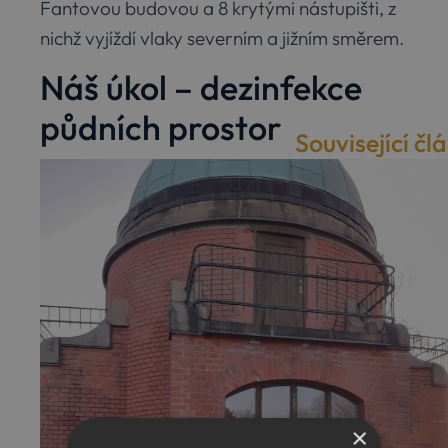
Fantovou budovou a 8 krytými nástupišti, z
nichž vyjíždí vlaky severním a jižním směrem.
Náš úkol – dezinfekce
půdních prostor
Související čl
Naším úkolem zde v budovách Hlavního
nádraží v Praze bylo provedení speciální
dezinfekce půdních prostor hlavní budovy
Hlavního nádraží, které bylo znečištěno
holuby.
×