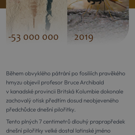
Během obvyklého pátrání po fosiliích pravěkého
hmyzu objevil profesor Bruce Archibald
v kanadské provincii Britská Kolumbie dokonale
zachovalý otisk předtím dosud neobjeveného
předchůdce dnešní pilořitky.
Tento plných 7 centimetrů dlouhý praprapředek
dnešní pilořitky velké dostal latinské jméno