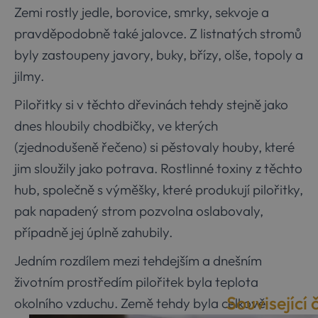
Zemi rostly jedle, borovice, smrky, sekvoje a
pravděpodobně také jalovce. Z listnatých stromů
byly zastoupeny javory, buky, břízy, olše, topoly a
jilmy.
Pilořitky si v těchto dřevinách tehdy stejně jako
dnes hloubily chodbičky, ve kterých
(zjednodušeně řečeno) si pěstovaly houby, které
jim sloužily jako potrava. Rostlinné toxiny z těchto
hub, společně s výměšky, které produkují pilořitky,
pak napadený strom pozvolna oslabovaly,
případně jej úplně zahubily.
Jedním rozdílem mezi tehdejším a dnešním
životním prostředím pilořitek byla teplota
Související 
okolního vzduchu. Země tehdy byla celkově