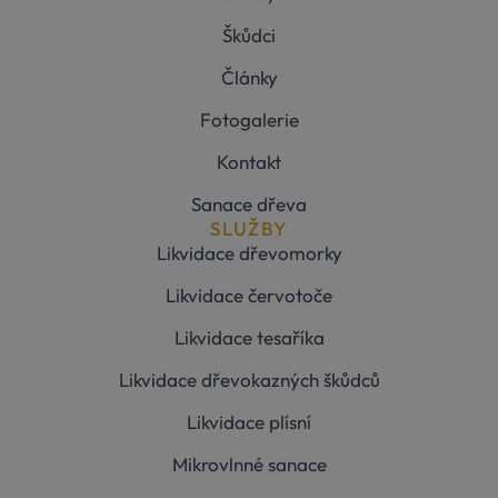
Škůdci
Storage
Název
Popis
type
Články
_gcl_ls
Místní
úložiště
Fotogalerie
elementor
Úložiště
relace
Kontakt
wpEmojiSettingsSupports
Úložiště
relace
Sanace dřeva
SLUŽBY
_cltk
Úložiště
relace
Likvidace dřevomorky
szn:idnts:cch
Místní
Likvidace červotoče
úložiště
elementor
Místní
Likvidace tesaříka
úložiště
Likvidace dřevokazných škůdců
Likvidace plísní
Mikrovlnné sanace
Provider
/
Název
Vyprší
Popis
Doména