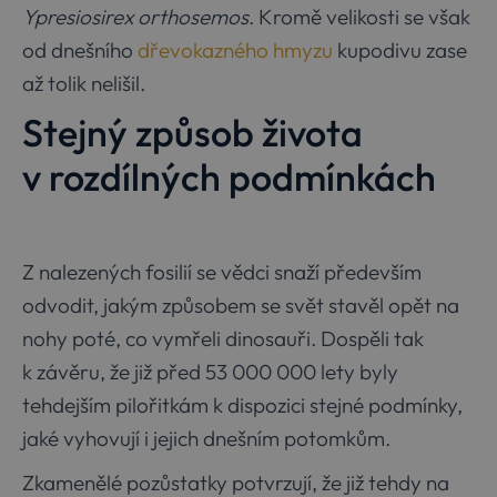
Ypresiosirex orthosemos
. Kromě velikosti se však
od dnešního
dřevokazného hmyzu
kupodivu zase
až tolik nelišil.
Stejný způsob života
v rozdílných podmínkách
Z nalezených fosilií se vědci snaží především
odvodit, jakým způsobem se svět stavěl opět na
nohy poté, co vymřeli dinosauři. Dospěli tak
k závěru, že již před 53 000 000 lety byly
tehdejším pilořitkám k dispozici stejné podmínky,
jaké vyhovují i jejich dnešním potomkům.
Zkamenělé pozůstatky potvrzují, že již tehdy na