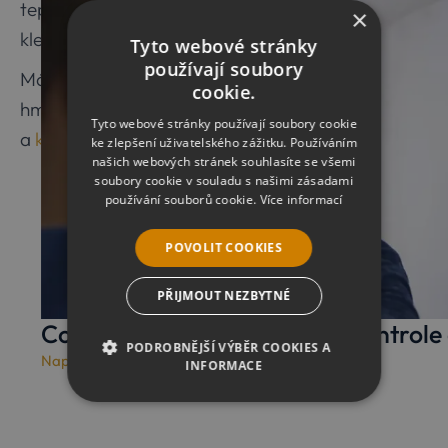
teplejší a zimy byly pouze mírné, kdy teplota
×
klesla k nule jen zřídkakdy, pokud vůbec.
Tyto webové stránky
používají soubory
Máte podezření, že by se potomci pravěkého
cookie.
hmyzu mohli vyskytovat i u vás doma? Neváhejte
Tyto webové stránky používají soubory cookie
a
kontaktujte nás
, rádi vám pomůžeme.
ke zlepšení uživatelského zážitku. Používáním
našich webových stránek souhlasíte se všemi
soubory cookie v souladu s našimi zásadami
používání souborů cookie.
Více informací
POVOLIT COOKIES
PŘIJMOUT NEZBYTNÉ
Co odhalí termokamera při kontrol
PODROBNĚJŠÍ VÝBĚR COOKIES A
Napsali jsme pro vás
/
30. 6. 2026
INFORMACE
NEZBYTNÉ
ANALYTICKÉ