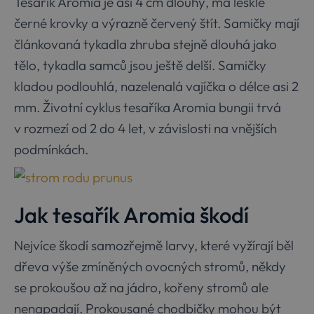
Tesařík Aromia je asi 4 cm dlouhý, má leskle
černé krovky a výrazně červený štít. Samičky mají
článkovaná tykadla zhruba stejně dlouhá jako
tělo, tykadla samců jsou ještě delší. Samičky
kladou podlouhlá, nazelenalá vajíčka o délce asi 2
mm. Životní cyklus tesaříka Aromia bungii trvá
v rozmezí od 2 do 4 let, v závislosti na vnějších
podmínkách.
Jak tesařík Aromia škodí
Nejvíce škodí samozřejmě larvy, které vyžírají běl
dřeva výše zmíněných ovocných stromů, někdy
se prokoušou až na jádro, kořeny stromů ale
nenapadají. Prokousané chodbičky mohou být